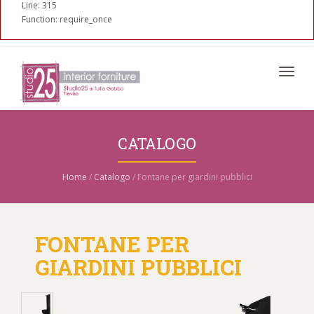
Line: 315
Function: require_once
Toggl
navig
CATALOGO
Home
/
Catalogo
/ Fontane per giardini pubblici
FONTANE PER
GIARDINI PUBBLICI